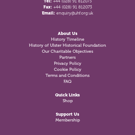
Tel:
+44 (028) 91 812073
Fax:
+44 (028) 91 812073
Email:
enquiry@uhf.org.uk
About Us
History Timeline
History of Ulster Historical Foundation
Our Charitable Objectives
Partners
Privacy Policy
Cookie Policy
Terms and Conditions
FAQ
Quick Links
Shop
Support Us
Membership