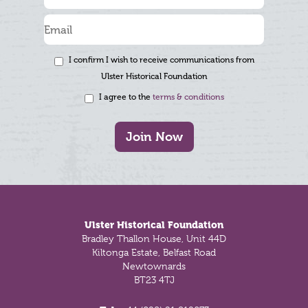
I confirm I wish to receive communications from
Ulster Historical Foundation
I agree to the
terms & conditions
Join Now
Footer
Ulster Historical Foundation
Bradley Thallon House, Unit 44D
Kiltonga Estate, Belfast Road
Newtownards
BT23 4TJ